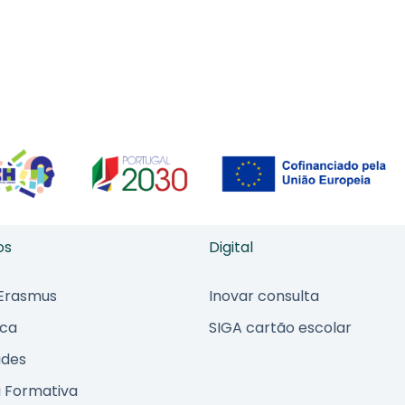
os
Digital
 Erasmus
Inovar consulta
ica
SIGA cartão escolar
ades
 Formativa