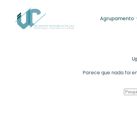
Pular para o conteúdo
Agrupamento
Up
Parece que nada foi e
Sem r